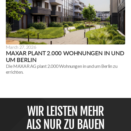
Morgen
Stahnsdorf
March 27, 2026
MAXAR PLANT 2.000 WOHNUNGEN IN UND
UM BERLIN
Die MAXAR AG plant 2.000 Wohnungen in und um Berlin zu
errichten.
Maxar
plant
2.000
Wohnungen
in
WIR LEISTEN MEHR
und
um
ALS NUR ZU BAUEN
Berlin