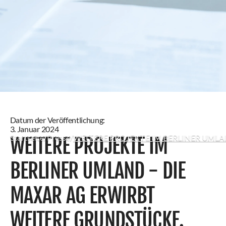
Datum der Veröffentlichung:
3. Januar 2024
WEITERE PROJEKTE IM
Startseite
/
Presse
/
WEITERE PROJEKTE IM BERLINER UMLAND -
BERLINER UMLAND - DIE
MAXAR AG ERWIRBT
WEITERE GRUNDSTÜCKE.