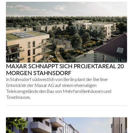
statt
Industriebrache
Schkeuditz
MAXAR SCHNAPPT SICH PROJEKTAREAL 20
MORGEN STAHNSDORF
In Stahnsdorf südwestlich von Berlin plant der Berliner
Entwickler der Maxar AG auf einem ehemaligen
Telekomgelände den Bau von Mehrfamilienhäusern und
Townhouses.
Maxar
schnappt
sich
Projektareal
20