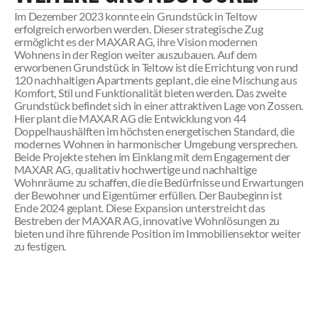
Im Dezember 2023 konnte ein Grundstück in Teltow
erfolgreich erworben werden. Dieser strategische Zug
ermöglicht es der MAXAR AG, ihre Vision modernen
Wohnens in der Region weiter auszubauen. Auf dem
erworbenen Grundstück in Teltow ist die Errichtung von rund
120 nachhaltigen Apartments geplant, die eine Mischung aus
Komfort, Stil und Funktionalität bieten werden. Das zweite
Grundstück befindet sich in einer attraktiven Lage von Zossen.
Hier plant die MAXAR AG die Entwicklung von 44
Doppelhaushälften im höchsten energetischen Standard, die
modernes Wohnen in harmonischer Umgebung versprechen.
Beide Projekte stehen im Einklang mit dem Engagement der
MAXAR AG, qualitativ hochwertige und nachhaltige
Wohnräume zu schaffen, die die Bedürfnisse und Erwartungen
der Bewohner und Eigentümer erfüllen. Der Baubeginn ist
Ende 2024 geplant. Diese Expansion unterstreicht das
Bestreben der MAXAR AG, innovative Wohnlösungen zu
bieten und ihre führende Position im Immobiliensektor weiter
zu festigen.