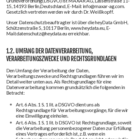
Grundverordnung(DSGVO) ist MAXAR AG, Lassenstraße 11-
15, 14193 Berlin,Deutschland, E-Mail: info@maxar-ag.com.
Gesetzlich vertreten werden wir durch Dr. Weißkopff.
Unser Datenschutzbeauftragter ist über die heyData GmbH,
Schützenstraße 5, 10117 Berlin, www.heydata.eu, E-
Mail:datenschutz@heydata.eu erreichbar.
1.2. UMFANG DER DATENVERARBEITUNG,
VERARBEITUNGSZWECKE UND RECHTSGRUNDLAGEN
Den Umfang der Verarbeitung der Daten,
Verarbeitungszwecke und Rechtsgrundlagen führen wir im
Detail weiter unten aus. Als Rechtsgrundlage für eine
Datenverarbeitung kommen grundsätzlich die folgenden in
Betracht:
Art. 6 Abs. 1 S. 1 lit. a DSGVO dient uns als
Rechtsgrundlage für Verarbeitungsvorgänge, für die wir
eine Einwilligung einholen.
Art. 6 Abs. 1 S. 1 lit. b DSGVO ist Rechtsgrundlage, soweit
die Verarbeitung personenbezogener Daten zur Erfüllung
eines Vertrages erforderlich ist, z.B. wenn ein