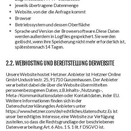
jeweils übertragene Datenmenge
Website, von der die Anfrage kommt
Browser
Betriebssystem und dessen Oberfläche
Sprache und Version der Browsersoftware.Diese Daten
werden außerdem in Logfiles gespeichert. Sie werden
gelöscht, wenn ihre Speicherung nicht mehr erforderlich ist,
spätestensnach 14 Tagen.
2.2. WEBHOSTING UND BEREITSTELLUNG DERWEBSITE
Unsere Website hostet Hetzner. Anbieter ist Hetzner Online
GmbH,Industriestr. 25, 91710 Gunzenhausen. Der Anbieter
verarbeitet dabei die über die Website übermittelten
personenbezogenen Daten, z.B.Inhalts-, Nutzungs-,
Meta-/Kommunikationsdaten oder Kontaktdaten, inder EU.
Weitere Informationen finden sich in der
Datenschutzerklärungdes Anbieters unter
https://www.hetzner.com/de/rechtliches/datenschutz.Es ist
unser berechtigtes Interesse, eine Website zur Verfügung
zustellen, so dass die Rechtsgrundlage der beschriebenen
Datenverarbeitung Art. 6 Abs. 1 S. 1 lit. f DSGVO ist.