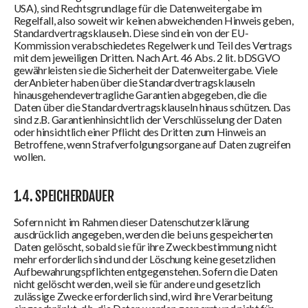
USA), sind Rechtsgrundlage für die Datenweitergabe im
Regelfall, also soweit wir keinen abweichenden Hinweis geben,
Standardvertragsklauseln. Diese sind ein von der EU-
Kommission verabschiedetes Regelwerk und Teil des Vertrags
mit dem jeweiligen Dritten. Nach Art. 46 Abs. 2 lit. bDSGVO
gewährleisten sie die Sicherheit der Datenweitergabe. Viele
derAnbieter haben über die Standardvertragsklauseln
hinausgehendevertragliche Garantien abgegeben, die die
Daten über die Standardvertragsklauseln hinaus schützen. Das
sind z.B. Garantienhinsichtlich der Verschlüsselung der Daten
oder hinsichtlich einer Pflicht des Dritten zum Hinweis an
Betroffene, wenn Strafverfolgungsorgane auf Daten zugreifen
wollen.
1.4. SPEICHERDAUER
Sofern nicht im Rahmen dieser Datenschutzerklärung
ausdrücklich angegeben, werden die bei uns gespeicherten
Daten gelöscht, sobald sie für ihre Zweckbestimmung nicht
mehr erforderlich sind und der Löschung keine gesetzlichen
Aufbewahrungspflichten entgegenstehen. Sofern die Daten
nicht gelöscht werden, weil sie für andere und gesetzlich
zulässige Zwecke erforderlich sind, wird ihre Verarbeitung