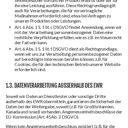
Seitenbesucher von uns ein Produkt erwirbt oder wir für
ihn eine Leistung ausführen. Diese Rechtsgrundlage gilt
auch für Verarbeitungen, die für vorvertragliche
Maßnahmen erforderlich sind, etwa bei Anfragen zu
unseren Produkten oder Leistungen.
Art. 6 Abs. 1 S. 1 lit. c DSGVO findet Anwendung, wenn wir
mit der Verarbeitung personenbezogener Daten eine
rechtliche Verpflichtung erfüllen, wie es z.B. im Steuerrecht
der Fall sein kann.
Art. 6 Abs. 1 S. 1 lit. f DSGVO dient als Rechtsgrundlage,
wenn wir uns zur Verarbeitung personenbezogener Daten
auf berechtigte Interessen berufen können, z.B. für
Cookies, die für den technischen Betrieb unserer Website
erforderlich sind.
1.3. DATENVERARBEITUNG AUSSERHALB DES EWR
Soweit wir Daten an Dienstleister oder sonstige Dritte
außerhalb des EWR übermitteln, garantieren die Sicherheit der
Daten bei der Weitergabe, soweit (z.B. für Großbritannien,
Kanada und Israel) vorhanden, Angemessenheitsbeschlüsse der
EU-Kommission (Art. 45Ab. 3 DSGVO).
Wenn kein Angemessenheitsbeschluss existiert (z.B. für die