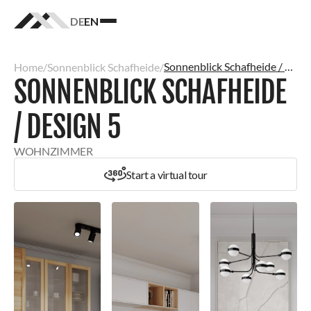
DE
EN
Homepage
logo
Sonnenblick Schafheide / Design 5
Home
/
Sonnenblick Schafheide
/
SONNENBLICK SCHAFHEIDE
/ DESIGN 5
WOHNZIMMER
Start a virtual tour