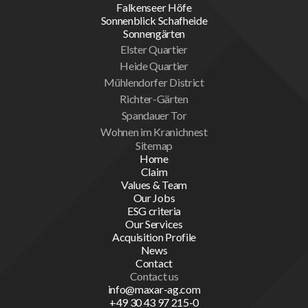
Falkenseer Höfe
Sonnenblick Schafheide
Sonnengärten
Elster Quartier
Heide Quartier
Mühlendorfer District
Richter-Gärten
Spandauer Tor
Wohnen im Kranichnest
Sitemap
Home
Claim
Values & Team
Our Jobs
ESG criteria
Our Services
Acquisition Profile
News
Contact
Contact us
info@maxar-ag.com
+49 30 43 97 215-0