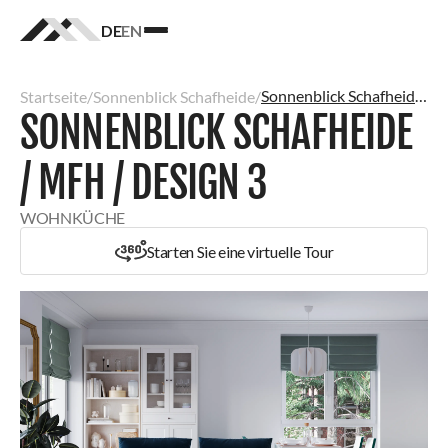
DE
EN
Homepage
logo
Sonnenblick Schafheide / MFH / Design 3
Startseite
/
Sonnenblick Schafheide
/
SONNENBLICK SCHAFHEIDE
/ MFH / DESIGN 3
WOHNKÜCHE
Starten Sie eine virtuelle Tour